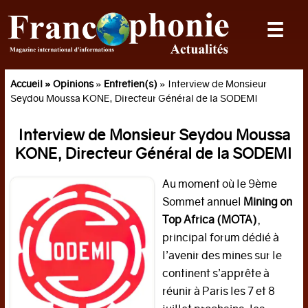
☰
ACTUALITES
Politique
Accueil »
Opinions
»
Entretien(s)
» Interview de Monsieur
Seydou Moussa KONE, Directeur Général de la SODEMI
Société
International
Interview de Monsieur Seydou Moussa
KONE, Directeur Général de la SODEMI
Sciences
Planète
Au moment où le 9ème
Sommet annuel
Mining on
DOSSIER
Top Africa (MOTA)
,
principal forum dédié à
Vietnam
l’avenir des mines sur le
ECONOMIE
continent s’apprête à
réunir à Paris les 7 et 8
Economie