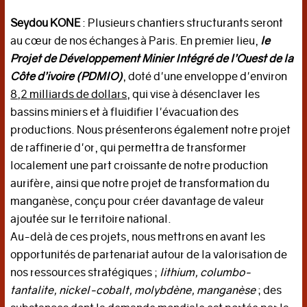
OPINIONS
Seydou KONE
: Plusieurs chantiers structurants seront
au cœur de nos échanges à Paris. En premier lieu,
le
Editorial
Projet de Développement Minier Intégré de l’Ouest de la
Entretien(s)
Côte d’ivoire (PDMIO)
, doté d'une enveloppe d'environ
Tribune
8,2 milliards de dollars
, qui vise à désenclaver les
bassins miniers et à fluidifier l'évacuation des
MEDIAS
productions. Nous présenterons également notre projet
de raffinerie d'or, qui permettra de transformer
Vidéos
localement une part croissante de notre production
Photos
aurifère, ainsi que notre projet de transformation du
manganèse, conçu pour créer davantage de valeur
ajoutée sur le territoire national.
Au-delà de ces projets, nous mettrons en avant les
opportunités de partenariat autour de la valorisation de
nos ressources stratégiques ;
lithium, columbo-
tantalite, nickel-cobalt, molybdène, manganèse
; des