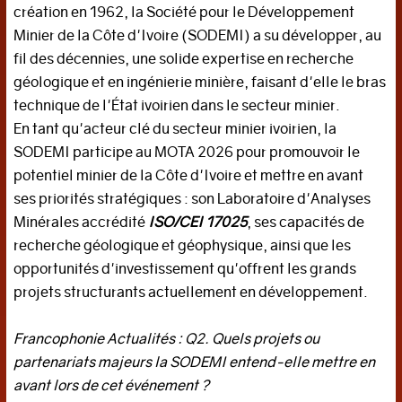
création en 1962, la Société pour le Développement
La
Minier de la Côte d'Ivoire (SODEMI) a su développer, au
francophonie
fil des décennies, une solide expertise en recherche
géologique et en ingénierie minière, faisant d'elle le bras
Agenda
technique de l'État ivoirien dans le secteur minier.
Focus
En tant qu'acteur clé du secteur minier ivoirien, la
CULTURE
SODEMI participe au MOTA 2026 pour promouvoir le
potentiel minier de la Côte d'Ivoire et mettre en avant
Cinéma
ses priorités stratégiques : son Laboratoire d'Analyses
Minérales accrédité
ISO/CEI 17025
, ses capacités de
Histoire
recherche géologique et géophysique, ainsi que les
Livres
opportunités d'investissement qu'offrent les grands
projets structurants actuellement en développement.
Musique
Arts
Francophonie Actualités : Q2. Quels projets ou
PORTRAITS
partenariats majeurs la SODEMI entend-elle mettre en
avant lors de cet événement ?