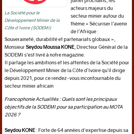
juillet prochains, les
mondiale
acteurs majeurs du
La Société pour le
secteur minier autour du
Emploi
Développement Minier de la
thème « Sécuriser l’avenir
Développement
Côte d'Ivoire (SODEMI)
de l’Afrique :
durable
Souveraineté, durabilité et partenariats globaux »,
Tribune
Monsieur
Seydou Moussa KONE
, Directeur Général de la
éco
SODEMI s’est livré à notre magazine.
SOCIETE-
Il partage les ambitions et les attentes de la Société pour
SPORTS
le Développement Minier de la Côte d’Ivoire qu’il dirige
depuis 2021, pour ce rendez-vous incontournable du
Police
secteur minier africain
et
Justice
Francophonie Actualités : Quels sont les principaux
Education
objectifs de la SODEMI pour sa participation au MOTA
2026 ?
Sports
FRANCOSCOPIE
Seydou KONE
: Forte de 64 années d'expertise depuis sa