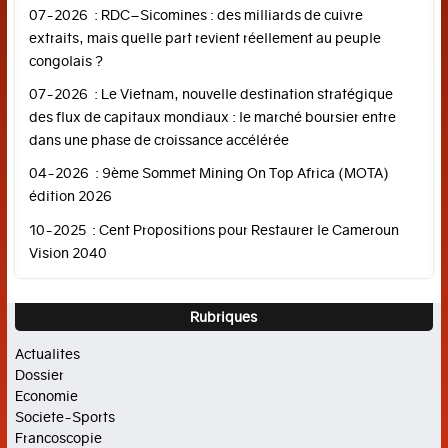
07-2026 : RDC–Sicomines : des milliards de cuivre
mondiale
extraits, mais quelle part revient réellement au peuple
Emploi
congolais ?
Développement
07-2026 : Le Vietnam, nouvelle destination stratégique
durable
des flux de capitaux mondiaux : le marché boursier entre
dans une phase de croissance accélérée
Tribune
éco
04-2026 : 9ème Sommet Mining On Top Africa (MOTA)
édition 2026
SOCIETE-
SPORTS
10-2025 : Cent Propositions pour Restaurer le Cameroun
Vision 2040
Police
et
Rubriques
Justice
Actualites
Education
Dossier
Sports
Economie
Societe-Sports
FRANCOSCOPIE
Francoscopie