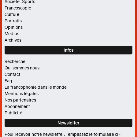
Societe-Sports
Francoscopie
La
Culture
francophonie
Portraits
Opinions
Agenda
Medias
Focus
Archives
CULTURE
Infos
Recherche
Cinéma
Qui sommes nous
Contact
Histoire
Faq
La francophonie dans le monde
Livres
Mentions légales
Musique
Nos partenaires
Abonnement
Arts
Publicité
PORTRAITS
Newsletter
Pour recevoir notre newsletter, remplissez le formulaire ci-