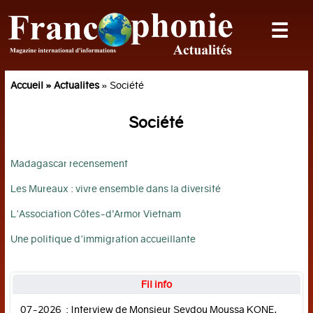
☰
ACTUALITES
Politique
Accueil »
Actualites
» Société
Société
Société
International
Sciences
Madagascar recensement
Planète
Les Mureaux : vivre ensemble dans la diversité
DOSSIER
L'Association Côtes-d’Armor Vietnam
Une politique d'immigration accueillante
Vietnam
ECONOMIE
Fil info
07-2026 : Interview de Monsieur Seydou Moussa KONE,
Economie