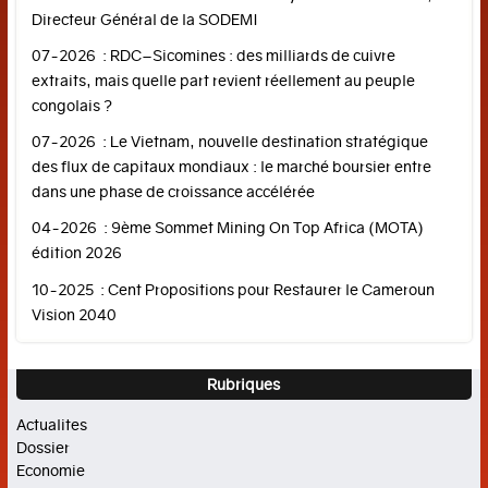
mondiale
Directeur Général de la SODEMI
07-2026 : RDC–Sicomines : des milliards de cuivre
Emploi
extraits, mais quelle part revient réellement au peuple
Développement
congolais ?
durable
07-2026 : Le Vietnam, nouvelle destination stratégique
Tribune
des flux de capitaux mondiaux : le marché boursier entre
éco
dans une phase de croissance accélérée
SOCIETE-
04-2026 : 9ème Sommet Mining On Top Africa (MOTA)
SPORTS
édition 2026
10-2025 : Cent Propositions pour Restaurer le Cameroun
Police
Vision 2040
et
Justice
Rubriques
Education
Actualites
Sports
Dossier
FRANCOSCOPIE
Economie