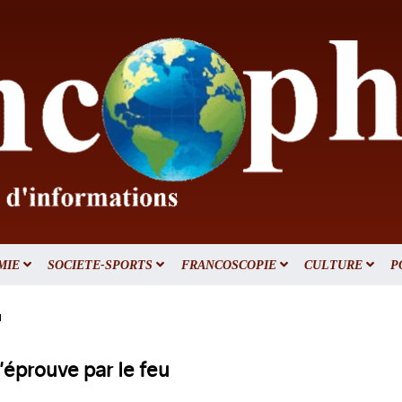
MIE
SOCIETE-SPORTS
FRANCOSCOPIE
CULTURE
P
u
s'éprouve par le feu