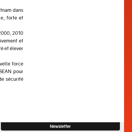
ietnam dans
, forte et
 2000, 2010
tivement et
té et élever
velle force
'ASEAN pour
de sécurité
Newsletter