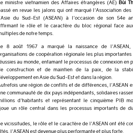
Le ministre vietnamien des Affaires étrangères (AE)
Bùi T
assé en revue les jalons qui ont marqué l'Association des
l'Asie du Sud-Est (ASEAN) à l'occasion de son 54e ann
ffirmant le rôle et le caractère du bloc régional face a
ultiples de notre temps.
Le 8 août 1967 a marqué la naissance de l'ASEAN, 
rganisations de coopération régionale les plus importantes 
éussies au monde, entamant le processus de connexion en 
de construction et de maintien de la paix, de la stabi
éveloppement en Asie du Sud-Est et dans la région.
utrefois une région de conflits et de différences, l'ASEAN 
une communauté de dix pays indépendants, solidaires rasse
millions d'habitants et représentant le cinquième PIB mo
joue un rôle central dans les processus importants de di
de vicissitudes, le rôle et le caractère de l'ASEAN ont été 
cultés, l'ASEAN est devenue plus performante et plus forte.