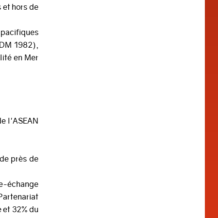
 et hors de
 pacifiques
NUDM 1982),
lité en Mer
 de l'ASEAN
de près de
re-échange
Partenariat
e et 32% du