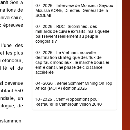
hanh
Son a
07-2026 : Interview de Monsieur Seydou
 nations de
Moussa KONE, Directeur Général de la
SODEMI
iversaire,
ux épreuves
07-2026 : RDC–Sicomines : des
milliards de cuivre extraits, mais quelle
part revient réellement au peuple
congolais ?
l’une des
et les plus
07-2026 : Le Vietnam, nouvelle
destination stratégique des flux de
profondeur,
capitaux mondiaux : le marché boursier
entre dans une phase de croissance
lité et de
accélérée
est devenue
04-2026 : 9ème Sommet Mining On Top
Africa (MOTA) édition 2026
mblant 650
ndiale, un
10-2025 : Cent Propositions pour
Restaurer le Cameroun Vision 2040
alogue, de
constamment