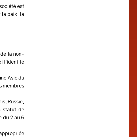
société est
la paix, la
 de la non-
 l’identité
une Asie du
ays membres
is, Russie,
 statut de
e du 2 au 6
 appropriée