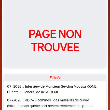
mondiale
Emploi
Développement
durable
PAGE NON
Tribune
éco
TROUVEE
SOCIETE-
SPORTS
Police
et
Fil info
Justice
07-2026 : Interview de Monsieur Seydou Moussa KONE,
Education
Directeur Général de la SODEMI
Sports
07-2026 : RDC–Sicomines : des milliards de cuivre
FRANCOSCOPIE
extraits, mais quelle part revient réellement au peuple