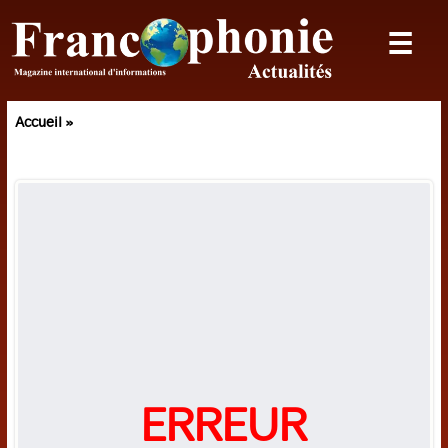
☰
ACTUALITES
Politique
Accueil »
Société
International
Sciences
Planète
DOSSIER
Vietnam
ECONOMIE
ERREUR
Economie