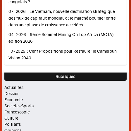
congolais ?
La
07-2026 : Le Vietnam, nouvelle destination stratégique
francophonie
des flux de capitaux mondiaux : le marché boursier entre
dans une phase de croissance accélérée
Agenda
04-2026 : 9ème Sommet Mining On Top Africa (MOTA)
Focus
édition 2026
CULTURE
10-2025 : Cent Propositions pour Restaurer le Cameroun
Vision 2040
Cinéma
Histoire
Rubriques
Livres
Actualites
Dossier
Musique
Economie
Societe-Sports
Arts
Francoscopie
PORTRAITS
Culture
Portraits
Opinions