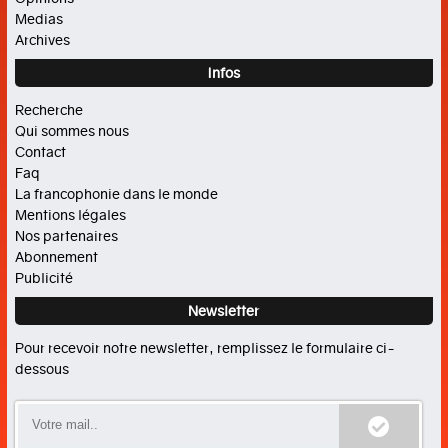
OPINIONS
Medias
Archives
Editorial
Infos
Entretien(s)
Recherche
Qui sommes nous
Tribune
Contact
MEDIAS
Faq
La francophonie dans le monde
Mentions légales
Vidéos
Nos partenaires
Abonnement
Photos
Publicité
Newsletter
Pour recevoir notre newsletter, remplissez le formulaire ci-
dessous